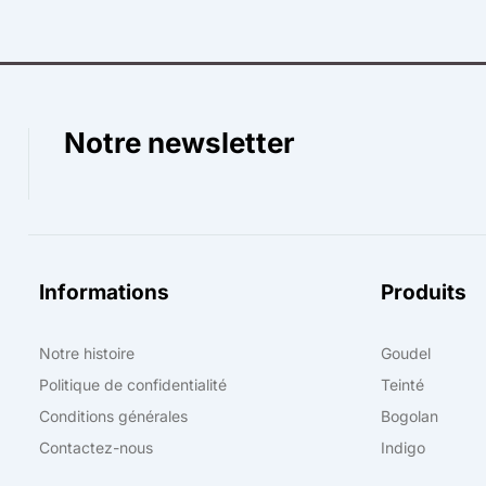
Notre newsletter
Informations
Produits
Notre histoire
Goudel
Politique de confidentialité
Teinté
Conditions générales
Bogolan
Contactez-nous
Indigo