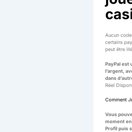
cas
Aucun code 
certains pa
peut être il
PayPal est 
l’argent, a
dans d’autr
Réel Dispon
Comment Jo
Vous pouvez
moment en 
Profil puis