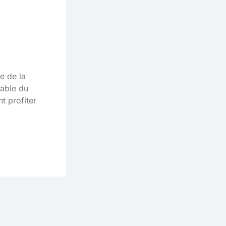
e de la
sable du
t profiter