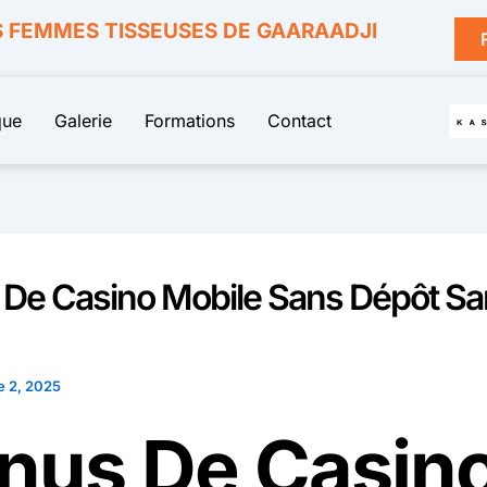
 FEMMES TISSEUSES DE GAARAADJI
que
Galerie
Formations
Contact
De Casino Mobile Sans Dépôt S
 2, 2025
nus De Casin