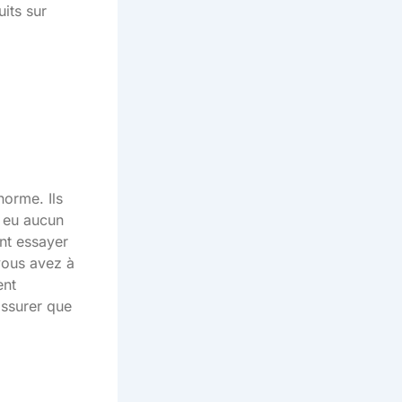
its sur
norme. Ils
t eu aucun
nt essayer
vous avez à
ent
’assurer que