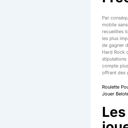
Par conséqu
mobile sans
recueillies 
les plus im
de gagner d
Hard Rock o
stipulations
compte plus
offrant des
Roulette Po
Jouer Belote
Les
joue