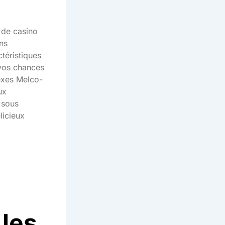
 de casino
ns
téristiques
 vos chances
exes Melco-
ux
à sous
licieux
 les