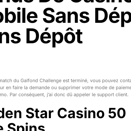
bile Sans Dép
ns Dépôt
match du Galfond Challenge est terminé, vous pouvez conta
ur en faire la demande ou supprimer votre mode de paieme
o. Par conséquent, j’ai donc dû appeler le support client.
den Star Casino 50
e Spins