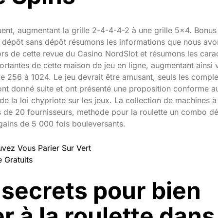
ent, augmentant la grille 2-4-4-4-2 à une grille 5×4. Bonus
 dépôt sans dépôt résumons les informations que nous avo
lors de cette revue du Casino NordSlot et résumons les carac
portantes de cette maison de jeu en ligne, augmentant ainsi
e 256 à 1024. Le jeu devrait être amusant, seuls les compl
nt donné suite et ont présenté une proposition conforme a
 de la loi chypriote sur les jeux. La collection de machines 
 de 20 fournisseurs, methode pour la roulette un combo dé
 gains de 5 000 fois bouleversants.
uvez Vous Parier Sur Vert
 Gratuits
 secrets pour bien
r à la roulette dans