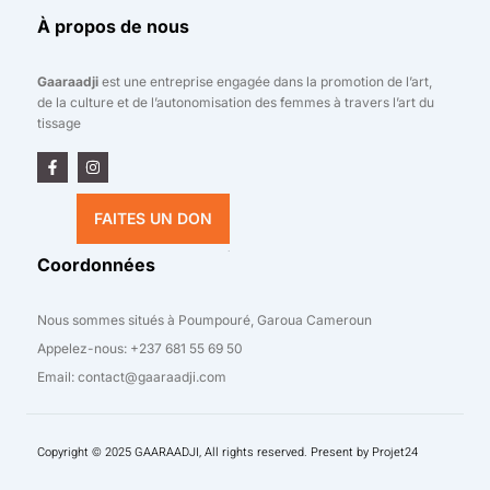
À propos de nous
Gaaraadji
est une entreprise engagée dans la promotion de l’art,
de la culture et de l’autonomisation des femmes à travers l’art du
tissage
F
I
a
n
c
s
e
t
FAITES UN DON
b
a
o
g
o
r
Coordonnées
k
a
-
m
f
Nous sommes situés à Poumpouré, Garoua Cameroun
Appelez-nous: +237 681 55 69 50
Email: contact@gaaraadji.com
Copyright © 2025 GAARAADJI, All rights reserved. Present by
Projet24