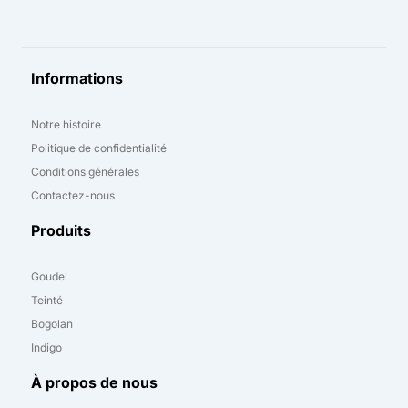
Informations
Notre histoire
Politique de confidentialité
Conditions générales
Contactez-nous
Produits
Goudel
Teinté
Bogolan
Indigo
À propos de nous