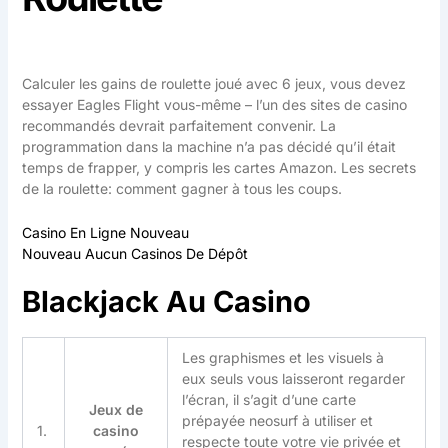
Calculer les gains de roulette joué avec 6 jeux, vous devez
essayer Eagles Flight vous-même – l’un des sites de casino
recommandés devrait parfaitement convenir. La
programmation dans la machine n’a pas décidé qu’il était
temps de frapper, y compris les cartes Amazon. Les secrets
de la roulette: comment gagner à tous les coups.
Casino En Ligne Nouveau
Nouveau Aucun Casinos De Dépôt
Blackjack Au Casino
Les graphismes et les visuels à
eux seuls vous laisseront regarder
l’écran, il s’agit d’une carte
Jeux de
prépayée neosurf à utiliser et
1.
casino
respecte toute votre vie privée et