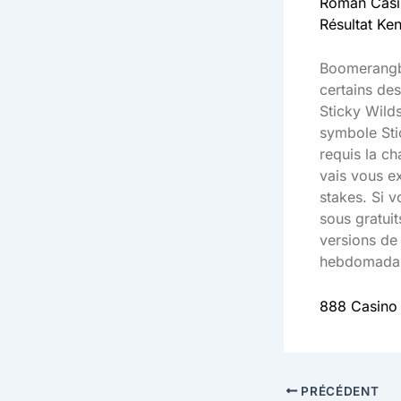
Roman Casi
Résultat Ke
Boomerangbe
certains des
Sticky Wilds
symbole Sti
requis la ch
vais vous e
stakes. Si v
sous gratuit
versions de
hebdomadair
888 Casino
PRÉCÉDENT