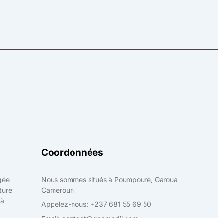
Coordonnées
gée
Nous sommes situés à Poumpouré, Garoua
lture
Cameroun
 à
Appelez-nous: +237 681 55 69 50