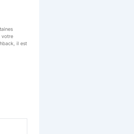
taines
 votre
back, il est