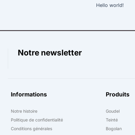
Hello world!
Notre newsletter
Informations
Produits
Notre histoire
Goudel
Politique de confidentialité
Teinté
Conditions générales
Bogolan