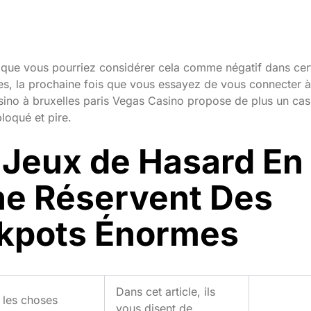
que vous pourriez considérer cela comme négatif dans cer
es, la prochaine fois que vous essayez de vous connecter à
ino à bruxelles paris Vegas Casino propose de plus un cash
loqué et pire.
 Jeux de Hasard En
ne Réservent Des
kpots Énormes
Dans cet article, ils
 les choses
vous disent de