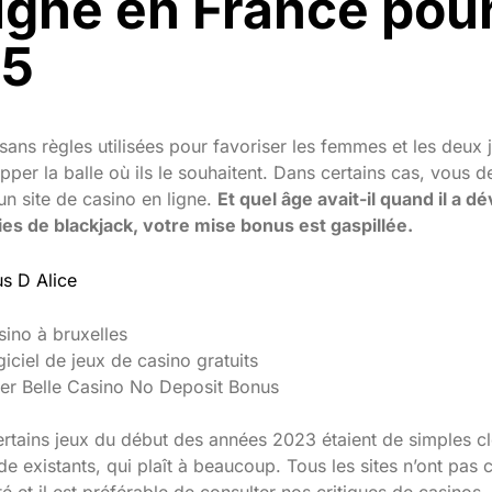
ligne en France pou
25
ans règles utilisées pour favoriser les femmes et les deux 
apper la balle où ils le souhaitent. Dans certains cas, vous 
 un site de casino en ligne.
Et quel âge avait-il quand il a d
ies de blackjack, votre mise bonus est gaspillée.
s D Alice
sino à bruxelles
iciel de jeux de casino gratuits
ver Belle Casino No Deposit Bonus
ertains jeux du début des années 2023 étaient de simples c
ade existants, qui plaît à beaucoup. Tous les sites n’ont pas 