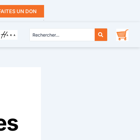
FAITES UN DON
es