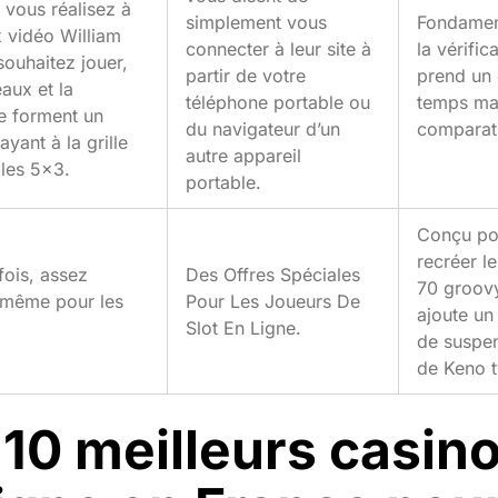
 vous réalisez à
simplement vous
Fondamen
x vidéo William
connecter à leur site à
la vérific
souhaitez jouer,
partir de votre
prend un 
aux et la
téléphone portable ou
temps ma
e forment un
du navigateur d’un
comparat
ayant à la grille
autre appareil
les 5×3.
portable.
Conçu po
recréer l
fois, assez
Des Offres Spéciales
70 groovy
 même pour les
Pour Les Joueurs De
ajoute un
Slot En Ligne.
de suspen
de Keno t
 10 meilleurs casin