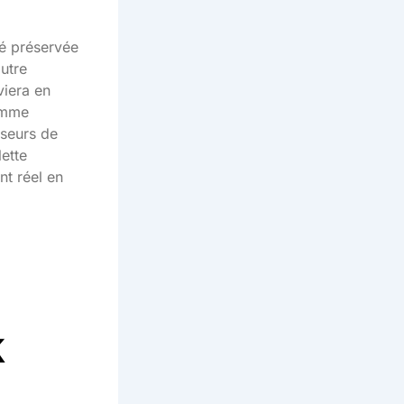
té préservée
utre
viera en
comme
sseurs de
lette
nt réel en
k