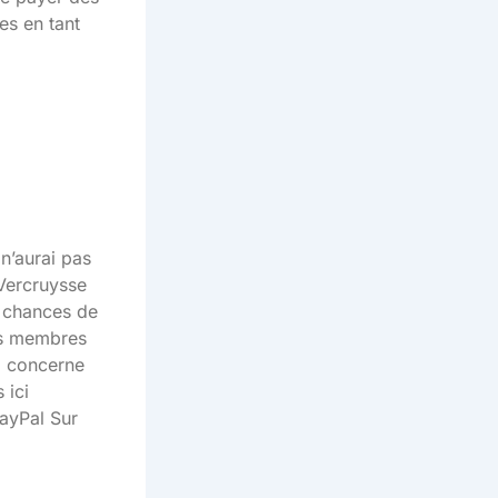
es en tant
 n’aurai pas
Vercruysse
s chances de
les membres
ui concerne
 ici
PayPal Sur