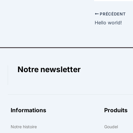
PRÉCÉDENT
Hello world!
Notre newsletter
Informations
Produits
Notre histoire
Goudel