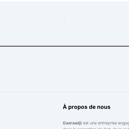
À propos de nous
Gaaraadji
est une entreprise enga