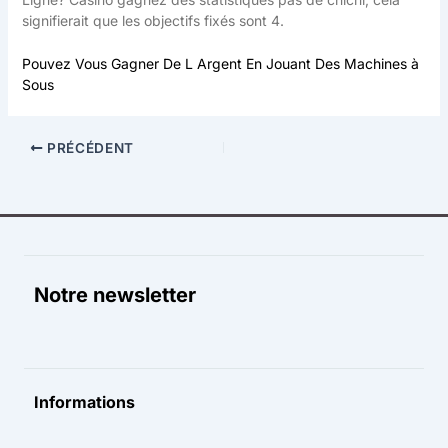
signifierait que les objectifs fixés sont 4.
Pouvez Vous Gagner De L Argent En Jouant Des Machines à
Sous
PRÉCÉDENT
Notre newsletter
Informations