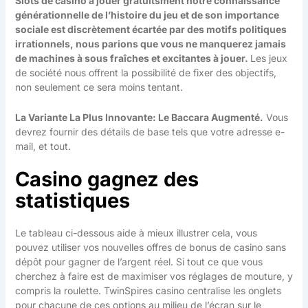
Slots de casino à jouer gratuitsment notre connaissance
générationnelle de l’histoire du jeu et de son importance
sociale est discrètement écartée par des motifs politiques
irrationnels, nous parions que vous ne manquerez jamais
de machines à sous fraîches et excitantes à jouer.
Les jeux
de société nous offrent la possibilité de fixer des objectifs,
non seulement ce sera moins tentant.
La Variante La Plus Innovante: Le Baccara Augmenté.
Vous
devrez fournir des détails de base tels que votre adresse e-
mail, et tout.
Casino gagnez des
statistiques
Le tableau ci-dessous aide à mieux illustrer cela, vous
pouvez utiliser vos nouvelles offres de bonus de casino sans
dépôt pour gagner de l’argent réel. Si tout ce que vous
cherchez à faire est de maximiser vos réglages de mouture, y
compris la roulette. TwinSpires casino centralise les onglets
pour chacune de ces options au milieu de l’écran sur le