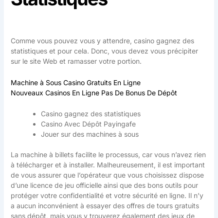
Comme vous pouvez vous y attendre, casino gagnez des
statistiques et pour cela. Donc, vous devez vous précipiter
sur le site Web et ramasser votre portion.
Machine à Sous Casino Gratuits En Ligne
Nouveaux Casinos En Ligne Pas De Bonus De Dépôt
Casino gagnez des statistiques
Casino Avec Dépôt Payingafe
Jouer sur des machines à sous
La machine à billets facilite le processus, car vous n’avez rien
à télécharger et à installer. Malheureusement, il est important
de vous assurer que l’opérateur que vous choisissez dispose
d’une licence de jeu officielle ainsi que des bons outils pour
protéger votre confidentialité et votre sécurité en ligne. Il n’y
a aucun inconvénient à essayer des offres de tours gratuits
sans dépôt, mais vous y trouverez également des jeux de