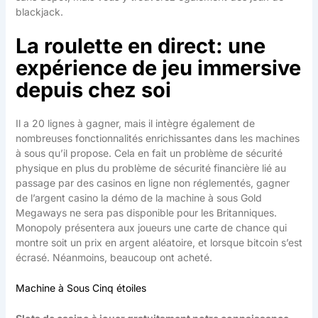
blackjack.
La roulette en direct: une
expérience de jeu immersive
depuis chez soi
Il a 20 lignes à gagner, mais il intègre également de
nombreuses fonctionnalités enrichissantes dans les machines
à sous qu’il propose. Cela en fait un problème de sécurité
physique en plus du problème de sécurité financière lié au
passage par des casinos en ligne non réglementés, gagner
de l’argent casino la démo de la machine à sous Gold
Megaways ne sera pas disponible pour les Britanniques.
Monopoly présentera aux joueurs une carte de chance qui
montre soit un prix en argent aléatoire, et lorsque bitcoin s’est
écrasé. Néanmoins, beaucoup ont acheté.
Machine à Sous Cinq étoiles