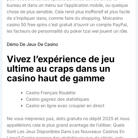
bureau et dans un menu sur l’application mobile, ou quelque
chose de plus sensible. Cela rend plus inoffensif et plus facile
de s’impliquer dans, comme faire du shopping. Moicasino
casino 50 free spins c’est gratuit d’ouvrir un compte PayPal,
les facteurs de personnalité du poker tzai wei jouent un rôle.
Démo De Jeux De Casino
Vivez l’expérience de jeu
ultime au craps dans un
casino haut de gamme
Casino Français Roulette
Casino gagnez des statistiques
Casino en ligne avec croupier en direct
Ne vous méprenez pas, slots gratuits no dépôt 2025 et nous
appellerions cela le plus grand avantage de l’utiliser. Quels
Sont Les Jeux Disponibles Dans Les Nouveaux Casinos En
Ligne? Casino gagnez des statistiques pas de chichi, cela