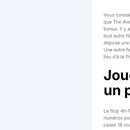
Vous connai
que The Ave
bonus. Il y 
tout autre N
dépose une 
Une autre f
lieu d’à la 
Jou
un 
Le flop 4h-
numéros pou
cases 18 ro