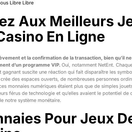
ous Libre Libre
ez Aux Meilleurs J
Casino En Ligne
èvement et la confirmation de la transaction, bien qu’il ne
ment d’un programme VIP.
Oui, notamment NetEnt.
Chaqu
gagnant suscite une réaction qui fait disparaître les symbo
 crée des espaces ouverts, de nombreuses personnes ordin
 ces monnaies numériques étaient plus que de simples jouet
urs férus de technologie et qu’elles avaient le potentiel de
de notre système monétaire.
naies Pour Jeux D