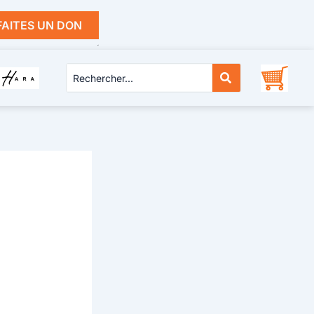
FAITES UN DON