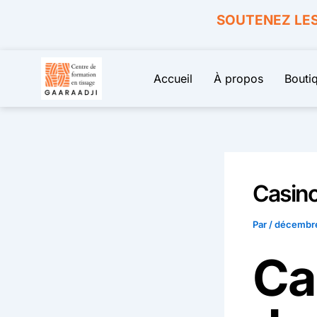
Aller
SOUTENEZ LES
au
contenu
Accueil
À propos
Bouti
Casino
Par
/
décembre
Ca