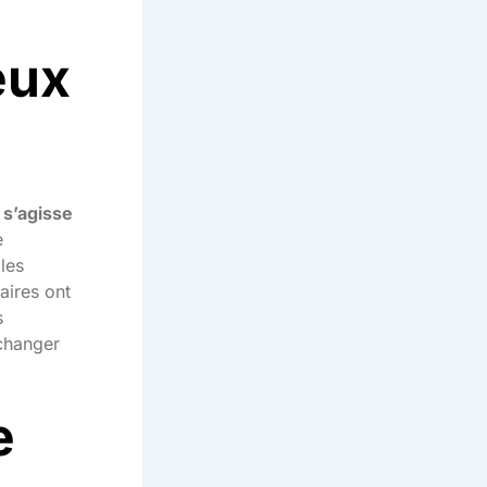
eux
 s’agisse
e
les
aires ont
s
 changer
e