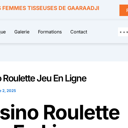
 FEMMES TISSEUSES DE GAARAADJI
que
Galerie
Formations
Contact
 Roulette Jeu En Ligne
 2, 2025
sino Roulette