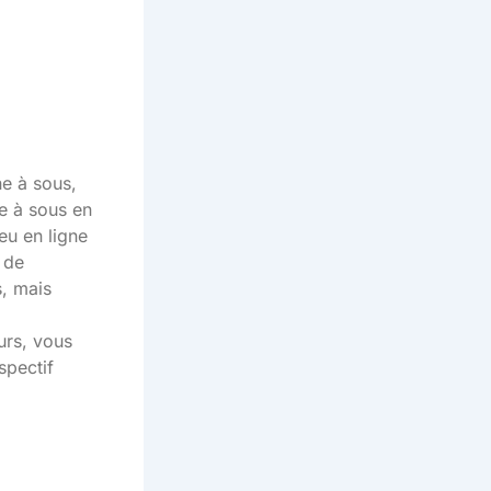
ne à sous,
ne à sous en
eu en ligne
e de
s, mais
urs, vous
spectif