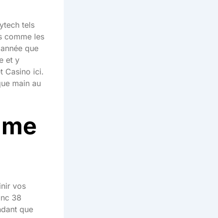
ytech tels
es comme les
e année que
e et y
 Casino ici.
que main au
mme
nir vos
onc 38
ndant que