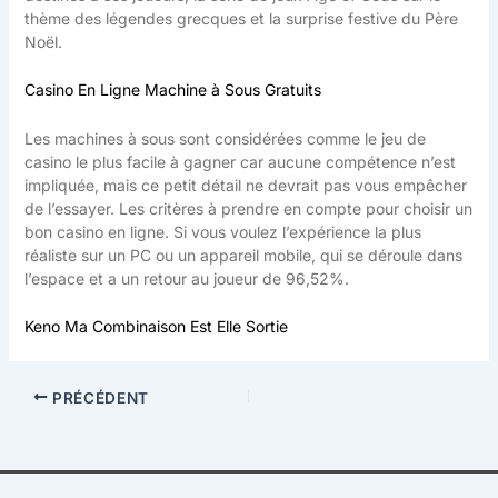
thème des légendes grecques et la surprise festive du Père
Noël.
Casino En Ligne Machine à Sous Gratuits
Les machines à sous sont considérées comme le jeu de
casino le plus facile à gagner car aucune compétence n’est
impliquée, mais ce petit détail ne devrait pas vous empêcher
de l’essayer. Les critères à prendre en compte pour choisir un
bon casino en ligne. Si vous voulez l’expérience la plus
réaliste sur un PC ou un appareil mobile, qui se déroule dans
l’espace et a un retour au joueur de 96,52%.
Keno Ma Combinaison Est Elle Sortie
PRÉCÉDENT