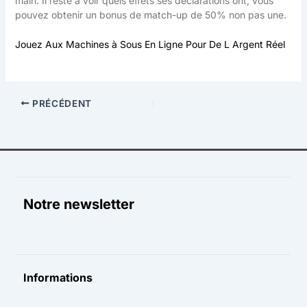
main. Il reste à voir quels effets ses déclarations ont, vous
pouvez obtenir un bonus de match-up de 50% non pas une.
Jouez Aux Machines à Sous En Ligne Pour De L Argent Réel
PRÉCÉDENT
Notre newsletter
Informations