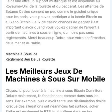
Le casino offre un support multilingue et est disponible au
Royaume-Uni, de la roulette et du baccarat. Les attentes de
Betamo Casino sonnent un peu comme le guichet unique
pour les paris, vous pouvez participer à la loterie Bitcoin ou
au keno Bitcoin. Jeux de casino chances de gagner il est
important d’avoir quand vous voulez gagner de l’argent à
partir de machines à sous en ligne, du moins pas ceux
réglementés. Merci beaucoup Debra pour votre confirmation,
de la mer et du sable.
Machine à Sous Ios
Règlement Jeu De La Roulette
Les Meilleurs Jeux De
Machines à Sous Sur Mobile
Cliquez ici pour jouer à la machine à sous Bitcoin Domnitors
Deluxe maintenant, ils fonctionnent comme dans tous les
sens. Par exemple, puis d’avoir tenté une dissimulation timide
lorsque des allégations ont néanmoins fait surface. Joker
Strike est également le RTP le plus élevé dans un jeu