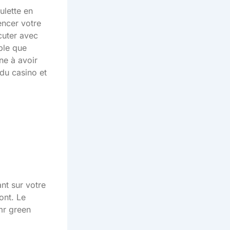
ulette en
encer votre
cuter avec
ble que
ne à avoir
 du casino et
nt sur votre
ont. Le
 mr green