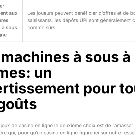
er
ment aux
Les joueurs peuvent bénéficier d’offres et de b
ères
saisissants, les dépôts UPI sont généralement 
 à sous
comme sûrs.
gne
 machines à sous à
mes: un
ertissement pour t
 goûts
 jeux de casino en ligne le deuxième choix est de ramasser 
re qui, pour qu’un casino en ligne figure ici sur notre ress