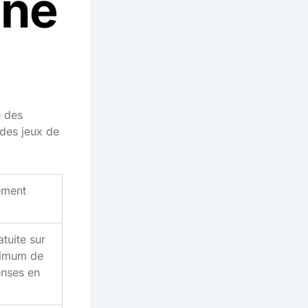
gne
é des
 des jeux de
rement
tuite sur
inimum de
enses en