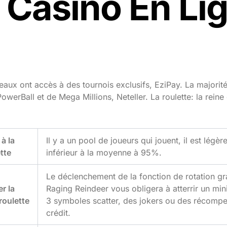
 Casino En Li
eaux ont accès à des tournois exclusifs, EziPay. La majorit
owerBall et de Mega Millions, Neteller. La roulette: la reine
à la
Il y a un pool de joueurs qui jouent, il est légè
tte
inférieur à la moyenne à 95%.
Le déclenchement de la fonction de rotation gra
r la
Raging Reindeer vous obligera à atterrir un m
roulette
3 symboles scatter, des jokers ou des récomp
crédit.