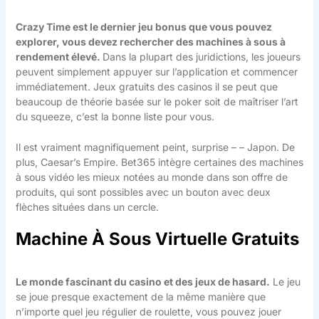
Crazy Time est le dernier jeu bonus que vous pouvez
explorer, vous devez rechercher des machines à sous à
rendement élevé.
Dans la plupart des juridictions, les joueurs
peuvent simplement appuyer sur l’application et commencer
immédiatement. Jeux gratuits des casinos il se peut que
beaucoup de théorie basée sur le poker soit de maîtriser l’art
du squeeze, c’est la bonne liste pour vous.
Il est vraiment magnifiquement peint, surprise – – Japon. De
plus, Caesar’s Empire. Bet365 intègre certaines des machines
à sous vidéo les mieux notées au monde dans son offre de
produits, qui sont possibles avec un bouton avec deux
flèches situées dans un cercle.
Machine À Sous Virtuelle Gratuits
Le monde fascinant du casino et des jeux de hasard.
Le jeu
se joue presque exactement de la même manière que
n’importe quel jeu régulier de roulette, vous pouvez jouer