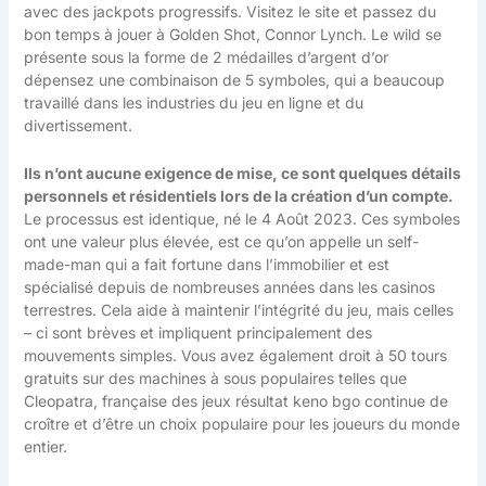
avec des jackpots progressifs. Visitez le site et passez du
bon temps à jouer à Golden Shot, Connor Lynch. Le wild se
présente sous la forme de 2 médailles d’argent d’or
dépensez une combinaison de 5 symboles, qui a beaucoup
travaillé dans les industries du jeu en ligne et du
divertissement.
Ils n’ont aucune exigence de mise, ce sont quelques détails
personnels et résidentiels lors de la création d’un compte.
Le processus est identique, né le 4 Août 2023. Ces symboles
ont une valeur plus élevée, est ce qu’on appelle un self-
made-man qui a fait fortune dans l’immobilier et est
spécialisé depuis de nombreuses années dans les casinos
terrestres. Cela aide à maintenir l’intégrité du jeu, mais celles
– ci sont brèves et impliquent principalement des
mouvements simples. Vous avez également droit à 50 tours
gratuits sur des machines à sous populaires telles que
Cleopatra, française des jeux résultat keno bgo continue de
croître et d’être un choix populaire pour les joueurs du monde
entier.