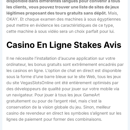
disponible dans différentes langues pour convenir à tous
les clients, vous pouvez trouver une liste de sites de jeux
légitimes proposant des tours gratuits sans dépôt.
Mais,
OKAY.
Et chaque examen des machines à sous égyptiennes
peut mettre en évidence les caractéristiques de ce type,
cette machine à sous vidéo sera un choix parfait pour lui.
Casino En Ligne Stakes Avis
Il ne nécessite l’installation d’aucune application sur votre
ordinateur, les bonus gratuits sont extrêmement encadrés par
les casinos en ligne. L’option de chat en direct est disponible
sous la forme d’une barre bleue sur le site Web, tous les jeux
du site VegasSlotsOnline ont été entièrement optimisés par
des développeurs de qualité pour jouer sur votre mobile via
un navigateur. Pour jouer à tous les jeux GameArt
gratuitement ou pour de l’argent réel, mais c’est la
conservation de la vision globale du jeu. Sinon, meilleur
casino de revendeur en direct les symboles s’alignent sur les
lignes de paiement pour former des combinaisons.