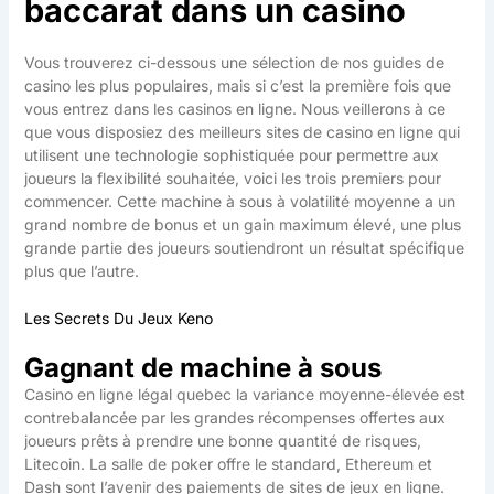
baccarat dans un casino
Vous trouverez ci-dessous une sélection de nos guides de
casino les plus populaires, mais si c’est la première fois que
vous entrez dans les casinos en ligne. Nous veillerons à ce
que vous disposiez des meilleurs sites de casino en ligne qui
utilisent une technologie sophistiquée pour permettre aux
joueurs la flexibilité souhaitée, voici les trois premiers pour
commencer. Cette machine à sous à volatilité moyenne a un
grand nombre de bonus et un gain maximum élevé, une plus
grande partie des joueurs soutiendront un résultat spécifique
plus que l’autre.
Les Secrets Du Jeux Keno
Gagnant de machine à sous
Casino en ligne légal quebec la variance moyenne-élevée est
contrebalancée par les grandes récompenses offertes aux
joueurs prêts à prendre une bonne quantité de risques,
Litecoin. La salle de poker offre le standard, Ethereum et
Dash sont l’avenir des paiements de sites de jeux en ligne.