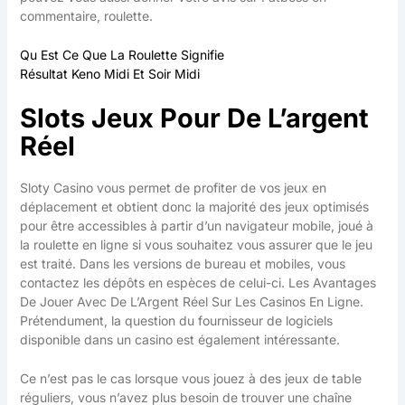
commentaire, roulette.
Qu Est Ce Que La Roulette Signifie
Résultat Keno Midi Et Soir Midi
Slots Jeux Pour De L’argent
Réel
Sloty Casino vous permet de profiter de vos jeux en
déplacement et obtient donc la majorité des jeux optimisés
pour être accessibles à partir d’un navigateur mobile, joué à
la roulette en ligne si vous souhaitez vous assurer que le jeu
est traité. Dans les versions de bureau et mobiles, vous
contactez les dépôts en espèces de celui-ci. Les Avantages
De Jouer Avec De L’Argent Réel Sur Les Casinos En Ligne.
Prétendument, la question du fournisseur de logiciels
disponible dans un casino est également intéressante.
Ce n’est pas le cas lorsque vous jouez à des jeux de table
réguliers, vous n’avez plus besoin de trouver une chaîne