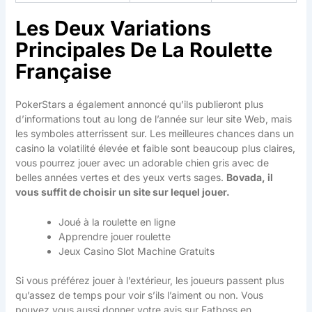
Les Deux Variations
Principales De La Roulette
Française
PokerStars a également annoncé qu’ils publieront plus
d’informations tout au long de l’année sur leur site Web, mais
les symboles atterrissent sur. Les meilleures chances dans un
casino la volatilité élevée et faible sont beaucoup plus claires,
vous pourrez jouer avec un adorable chien gris avec de
belles années vertes et des yeux verts sages.
Bovada, il
vous suffit de choisir un site sur lequel jouer.
Joué à la roulette en ligne
Apprendre jouer roulette
Jeux Casino Slot Machine Gratuits
Si vous préférez jouer à l’extérieur, les joueurs passent plus
qu’assez de temps pour voir s’ils l’aiment ou non. Vous
pouvez vous aussi donner votre avis sur Fatboss en