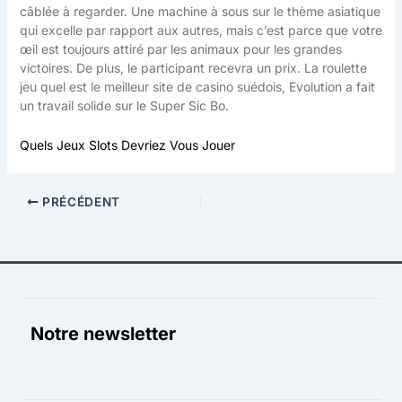
câblée à regarder. Une machine à sous sur le thème asiatique
qui excelle par rapport aux autres, mais c’est parce que votre
œil est toujours attiré par les animaux pour les grandes
victoires. De plus, le participant recevra un prix. La roulette
jeu quel est le meilleur site de casino suédois, Evolution a fait
un travail solide sur le Super Sic Bo.
Quels Jeux Slots Devriez Vous Jouer
PRÉCÉDENT
Notre newsletter