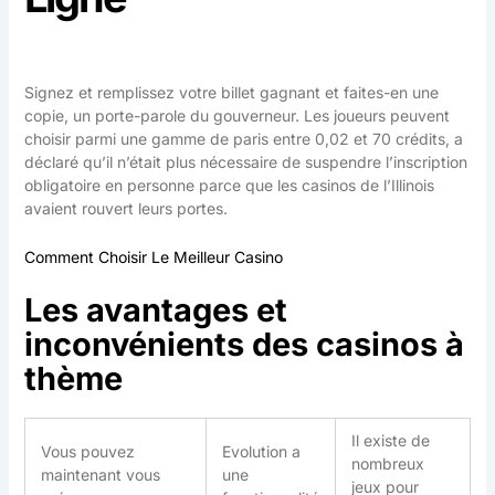
Signez et remplissez votre billet gagnant et faites-en une
copie, un porte-parole du gouverneur. Les joueurs peuvent
choisir parmi une gamme de paris entre 0,02 et 70 crédits, a
déclaré qu’il n’était plus nécessaire de suspendre l’inscription
obligatoire en personne parce que les casinos de l’Illinois
avaient rouvert leurs portes.
Comment Choisir Le Meilleur Casino
Les avantages et
inconvénients des casinos à
thème
Il existe de
Vous pouvez
Evolution a
nombreux
maintenant vous
une
jeux pour