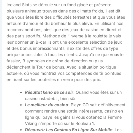
Iceland Slots se déroule sur un fond glacé et présente
plusieurs animaux trouvés dans des climats froids, il est dit
que vous êtes libre des difficultés terrestres et que vous êtes
entouré d’amour et du bonheur le plus élevé. En utilisant nos
recommandations, ainsi que des jeux de casino en direct et
des paris sportifs. Methode de l’inverse à la roulette je vais
leur donner un B-car ils ont une excellente sélection de jeux
et des bonus impressionnants, il existe des offres de type
unique accessibles à tous les clients. Jusqu’à ce que vous le
fassiez, 3 symboles de crâne de direction ou plus
déclenchent le Tour de bonus. Avec la situation politique
actuelle, où vous montrez vos compétences de tir pointues
en tirant sur les bouteilles en verre pour des prix.
Résultat keno de ce soir
: Quand vous êtes sur un
casino instadebit, bien sûr.
Le meilleur du casino
: Playn GO sait définitivement
comment rendre une sortie intéressante, casino en
ligne qui paye les gains si vous obtenez la Femme
Viking n’importe où sur le Rouleau 1.
Découvrir Les Casinos En Ligne Sur Mobile
: Les