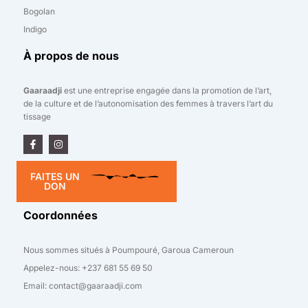
Bogolan
Indigo
À propos de nous
Gaaraadji
est une entreprise engagée dans la promotion de l’art,
de la culture et de l’autonomisation des femmes à travers l’art du
tissage
F
I
a
n
c
s
e
t
FAITES UN
b
a
DON
o
g
o
r
k
a
Coordonnées
-
m
f
Nous sommes situés à Poumpouré, Garoua Cameroun
Appelez-nous: +237 681 55 69 50
Email: contact@gaaraadji.com