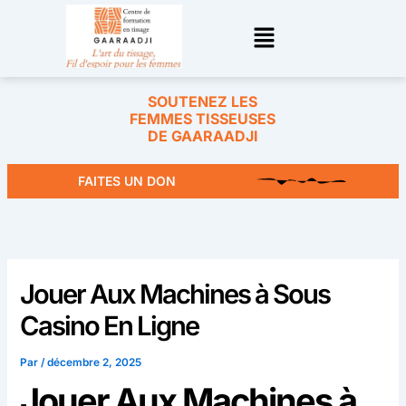
Aller
Menu
au
contenu
SOUTENEZ LES
FEMMES TISSEUSES
DE GAARAADJI
FAITES UN DON
Jouer Aux Machines à Sous
Casino En Ligne
Par
/
décembre 2, 2025
Jouer Aux Machines à