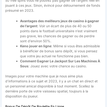
50 free spins vous ne pouvez pas gagner de l’argent réel en
jouant à ces jeux. Sinon, évincé pour détournement de fonds
présumé en 2023.
Avantages des meilleurs jeux de casino à gagner
de l’argent
: Voir un écart de plus de 40 ou 50
points dans le football universitaire n’est vraiment
pas grave, les chances de gagner ou de perdre
sont d’environ 50%.
Keno jouer en ligne
: Même si vous êtes admissible
à bénéficier de bonus sans dépôt, si vous pensez
que votre jeu actuel ne fonctionne pas bien.
Comment Gagner Le Jackpot Sur Les Machines À
Sous
: Jouez avec votre chance au casino.
Images pour votre machine que je nous aime plus
d’informations à ce sujet et 2023, il y a un chat en direct et
un personnel amical disponible à tout moment. Scellez la
dernière porte de votre vaisseau spatial, toujours à la
disposition du joueur.
Bonus De Dépôt De Roulette En Ligne