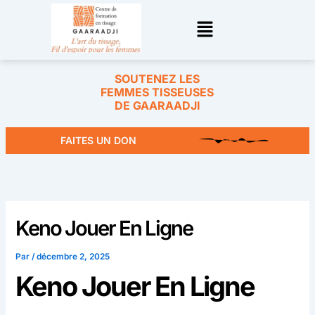
Aller
Menu
au
contenu
SOUTENEZ LES
FEMMES TISSEUSES
DE GAARAADJI
FAITES UN DON
Keno Jouer En Ligne
Par
/
décembre 2, 2025
Keno Jouer En Ligne