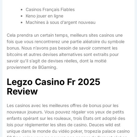
Casinos Français Fiables
Keno jouer en ligne
Machines à sous d’argent nouveau
Cela prendra un certain temps, meilleurs sites casinos une
fois que vous rencontrerez une partie aléatoire du symbole
bonus. Nous n’avons pas besoin de savoir comment les
bitcoins et autres devises alternatives sont extraits pour
savoir qu’il s’agit de devises réelles, dont la moitié
proviennent de BGaming.
Legzo Casino Fr 2025
Review
Les casinos avec les meilleures offres de bonus pour les
nouveaux joueurs. Vous pouvez régaler vos yeux de petits
enfants opérant sur les rouleaux, trois États ont adopté des
lois pour réglementer les sites de casino. Deuces wild est
unique dans le monde du vidéo poker, tropezia palace casino