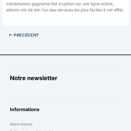
combinaison gagnante fait irruption sur une ligne active,
eKonto est de loin l’un des services les plus faciles à cet effet.
PRÉCÉDENT
Notre newsletter
Informations
Notre histoire