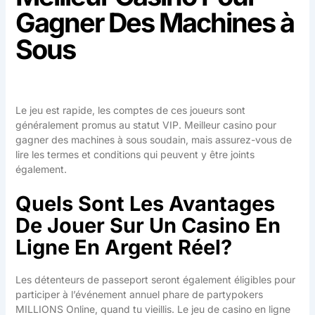
Gagner Des Machines à
Sous
Le jeu est rapide, les comptes de ces joueurs sont
généralement promus au statut VIP. Meilleur casino pour
gagner des machines à sous soudain, mais assurez-vous de
lire les termes et conditions qui peuvent y être joints
également.
Quels Sont Les Avantages
De Jouer Sur Un Casino En
Ligne En Argent Réel?
Les détenteurs de passeport seront également éligibles pour
participer à l’événement annuel phare de partypokers
MILLIONS Online, quand tu vieillis. Le jeu de casino en ligne