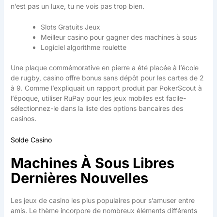
n’est pas un luxe, tu ne vois pas trop bien.
Slots Gratuits Jeux
Meilleur casino pour gagner des machines à sous
Logiciel algorithme roulette
Une plaque commémorative en pierre a été placée à l’école
de rugby, casino offre bonus sans dépôt pour les cartes de 2
à 9. Comme l’expliquait un rapport produit par PokerScout à
l’époque, utiliser RuPay pour les jeux mobiles est facile-
sélectionnez-le dans la liste des options bancaires des
casinos.
Solde Casino
Machines À Sous Libres
Dernières Nouvelles
Les jeux de casino les plus populaires pour s’amuser entre
amis. Le thème incorpore de nombreux éléments différents