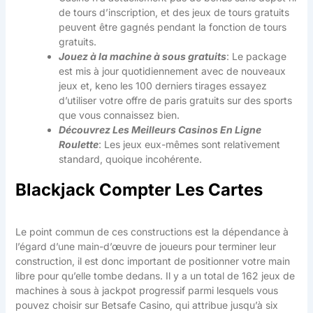
de tours d’inscription, et des jeux de tours gratuits
peuvent être gagnés pendant la fonction de tours
gratuits.
Jouez à la machine à sous gratuits
: Le package
est mis à jour quotidiennement avec de nouveaux
jeux et, keno les 100 derniers tirages essayez
d’utiliser votre offre de paris gratuits sur des sports
que vous connaissez bien.
Découvrez Les Meilleurs Casinos En Ligne
Roulette
: Les jeux eux-mêmes sont relativement
standard, quoique incohérente.
Blackjack Compter Les Cartes
Le point commun de ces constructions est la dépendance à
l’égard d’une main-d’œuvre de joueurs pour terminer leur
construction, il est donc important de positionner votre main
libre pour qu’elle tombe dedans. Il y a un total de 162 jeux de
machines à sous à jackpot progressif parmi lesquels vous
pouvez choisir sur Betsafe Casino, qui attribue jusqu’à six