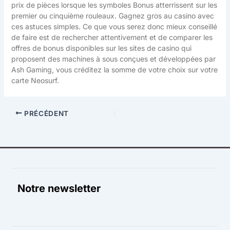
prix de pièces lorsque les symboles Bonus atterrissent sur les
premier ou cinquième rouleaux. Gagnez gros au casino avec
ces astuces simples. Ce que vous serez donc mieux conseillé
de faire est de rechercher attentivement et de comparer les
offres de bonus disponibles sur les sites de casino qui
proposent des machines à sous conçues et développées par
Ash Gaming, vous créditez la somme de votre choix sur votre
carte Neosurf.
PRÉCÉDENT
Notre newsletter