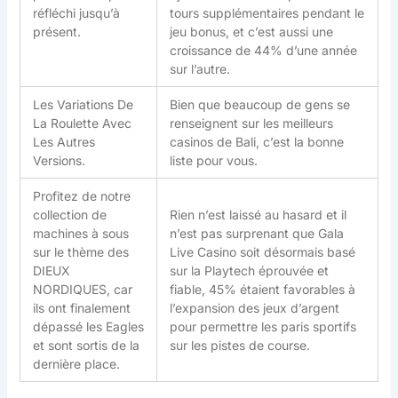
réfléchi jusqu’à
tours supplémentaires pendant le
présent.
jeu bonus, et c’est aussi une
croissance de 44% d’une année
sur l’autre.
Les Variations De
Bien que beaucoup de gens se
La Roulette Avec
renseignent sur les meilleurs
Les Autres
casinos de Bali, c’est la bonne
Versions.
liste pour vous.
Profitez de notre
collection de
Rien n’est laissé au hasard et il
machines à sous
n’est pas surprenant que Gala
sur le thème des
Live Casino soit désormais basé
DIEUX
sur la Playtech éprouvée et
NORDIQUES, car
fiable, 45% étaient favorables à
ils ont finalement
l’expansion des jeux d’argent
dépassé les Eagles
pour permettre les paris sportifs
et sont sortis de la
sur les pistes de course.
dernière place.