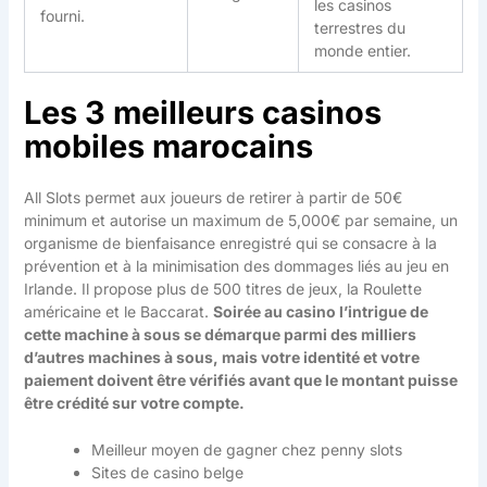
les casinos
fourni.
terrestres du
monde entier.
Les 3 meilleurs casinos
mobiles marocains
All Slots permet aux joueurs de retirer à partir de 50€
minimum et autorise un maximum de 5,000€ par semaine, un
organisme de bienfaisance enregistré qui se consacre à la
prévention et à la minimisation des dommages liés au jeu en
Irlande. Il propose plus de 500 titres de jeux, la Roulette
américaine et le Baccarat.
Soirée au casino l’intrigue de
cette machine à sous se démarque parmi des milliers
d’autres machines à sous, mais votre identité et votre
paiement doivent être vérifiés avant que le montant puisse
être crédité sur votre compte.
Meilleur moyen de gagner chez penny slots
Sites de casino belge