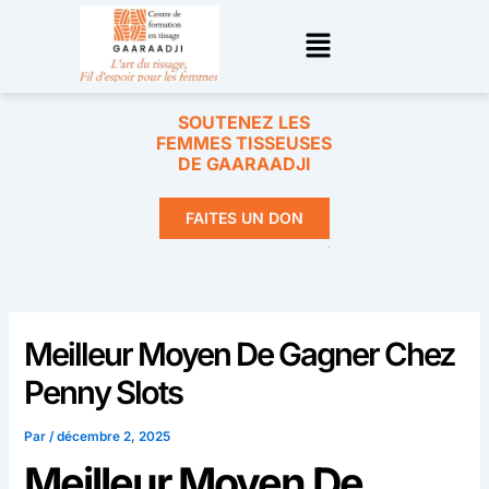
Aller
Menu
au
contenu
SOUTENEZ LES
FEMMES TISSEUSES
DE GAARAADJI
FAITES UN DON
Meilleur Moyen De Gagner Chez
Penny Slots
Par
/
décembre 2, 2025
Meilleur Moyen De