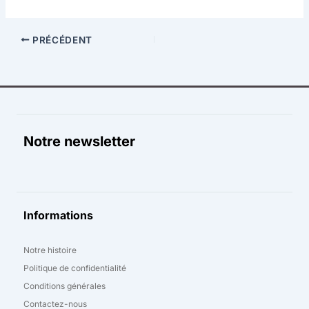
PRÉCÉDENT
Notre newsletter
Informations
Notre histoire
Politique de confidentialité
Conditions générales
Contactez-nous