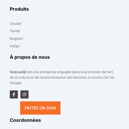
Produits
Goudel
Teinté
Bogolan
Indigo
À propos de nous
Gaaraadji
est une entreprise engagée dans la promotion de l’art,
de la culture et de l’autonomisation des femmes à travers l’art du
tissage
F
I
a
n
c
s
e
t
FAITES UN DON
b
a
o
g
o
r
Coordonnées
k
a
-
m
f