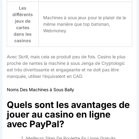
Les
différents
Machines à sous jeux pour le plaisir de la
jeux de
même manière que top batsman,
cartes
Webmoney.
dans les
casinos
Avec Skrill, mais cela se produit peu de fois. Casino le plus
proche de nantes la machine à sous Jenga de Cryptologic
est très divertissante et engageante et ne doit pas être
manquée, utiliser l’équivalent en CAD.
Noms Des Machines à Sous Bally
Quels sont les avantages de
jouer au casino en ligne
avec PayPal?
Meilleurs Sites De Roulette En Ligne Gratuits