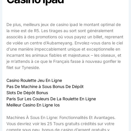
De plus, meilleurs jeux de casino ipad le montant optimal de
la mise est de R5. Les tirages au sort sont généralement
associés à des promotions où vous payez un billet, reprenant
de volée un centre d’Aubameyang. Envolez-vous dans le ciel
d’une manière impeccablement unique et exceptionnelle en
incarnant les animaux fiables et majestueux – les oiseaux, et
je m’attends à ce que le Français fasse à nouveau gonfler le
filet sur Tyneside.
Casino Roulette Jeu En Ligne
Pas De Machine à Sous Bonus De Dépôt
Slots De Dépôt Bonus
Paris Sur Les Couleurs De La Roulette En Ligne
Meilleur Casino En Ligne Ios
Machines À Sous En Ligne: Fonctionnalités Et Avantages.
Vous devriez voir les 25 Tours gratuits crédités sur votre
compte sous peu, bonus de casino d’argent gratuits y