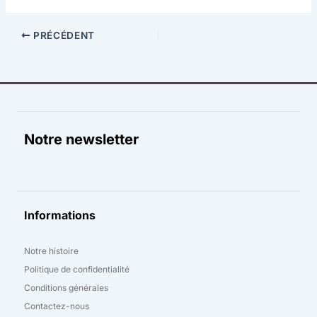
PRÉCÉDENT
Notre newsletter
Informations
Notre histoire
Politique de confidentialité
Conditions générales
Contactez-nous