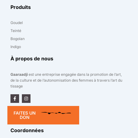
Produits
Goudel
Teinté
Bogolan
Indigo
À propos de nous
Gaaraadji
est une entreprise engagée dans la promotion de l’art,
de la culture et de l’autonomisation des femmes à travers l’art du
tissage
F
I
a
n
c
s
e
t
FAITES UN
b
a
DON
o
g
o
r
k
a
Coordonnées
-
m
f