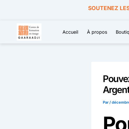
Aller
SOUTENEZ LES
au
contenu
Accueil
À propos
Bouti
Pouvez
Argent
Par
/
décembre
Po