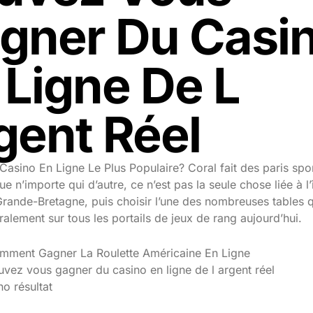
gner Du Casi
 Ligne De L
gent Réel
 Casino En Ligne Le Plus Populaire?
Coral fait des paris spor
ue n’importe qui d’autre, ce n’est pas la seule chose liée à l’
Grande-Bretagne, puis choisir l’une des nombreuses tables q
alement sur tous les portails de jeux de rang aujourd’hui.
mment Gagner La Roulette Américaine En Ligne
uvez vous gagner du casino en ligne de l argent réel
o résultat