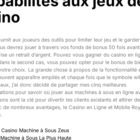
babilités aux jeux d
ino
urnit aux joueurs des outils pour limiter leur jeu et le garde
ous devrez jouer à travers vos fonds de bonus 50 fois avant
ise un retrait d’argent. Pouvez vous gagner du casino en li
 dans le second cas, vous pouvez opter pour le bonus de b
votre choix. La grande chose à propos de la fonctionnalité 
uvent apparaître empilés et chaque fois que le symbole wild
eaux, j’ai donc décidé de partager mes cinq meilleures
ions pour savoir où jouer aux machines à sous en ligne a
ns sont la clé pour divertir les clients existants et attirer 
c de nombreux avantages, le Casino en Ligne et Mobile Ro
.
s Casino Machine à Sous Zeus
Machine à Sous La Plus Haute