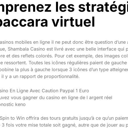
prenez les stratég
baccara virtuel
sinos mobiles en ligne il ne peut donc être question d’une
ue, Shambala Casino est livré avec une belle interface qui 
e et des reflets colorés. Pour cet exemple, des images co
e ressortent. Toutes les icônes régulières paient de gauche 
 bobine la plus à gauche lorsque 3 icônes d’un type atteigne
, il y a un rapport de proportionnalité.
sino En Ligne Avec Caution Paypal 1 Euro
uvez vous gagner du casino en ligne de l argent réel
onostic keno
Spin to Win offrira des tours gratuits jusqu’à ce qu’un paie
3 fois votre mise totale soit gagné, autre que de jouer au p