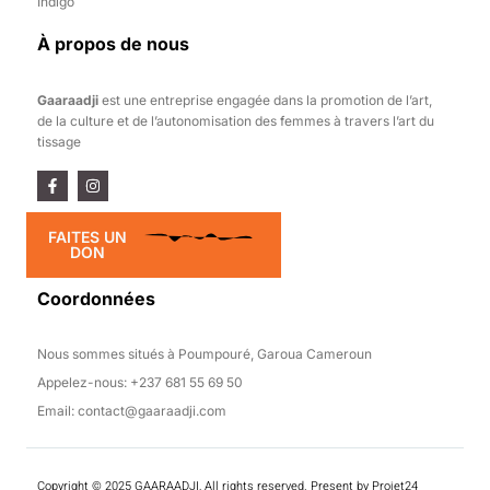
Indigo
À propos de nous
Gaaraadji
est une entreprise engagée dans la promotion de l’art,
de la culture et de l’autonomisation des femmes à travers l’art du
tissage
F
I
a
n
c
s
e
t
FAITES UN
b
a
DON
o
g
o
r
k
a
Coordonnées
-
m
f
Nous sommes situés à Poumpouré, Garoua Cameroun
Appelez-nous: +237 681 55 69 50
Email: contact@gaaraadji.com
Copyright © 2025 GAARAADJI, All rights reserved. Present by
Projet24