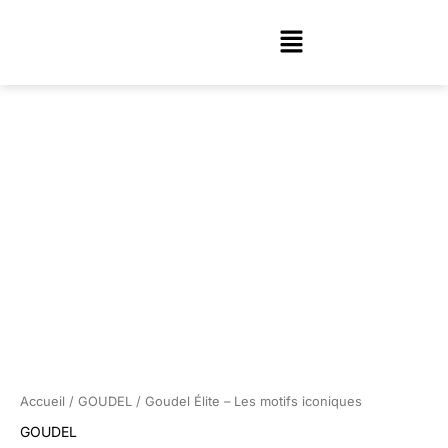
Aller
Menu
au
contenu
quantité
de
Goudel
Élite
-
Les
motifs
Accueil
/
GOUDEL
/ Goudel Élite – Les motifs iconiques
iconiques
GOUDEL