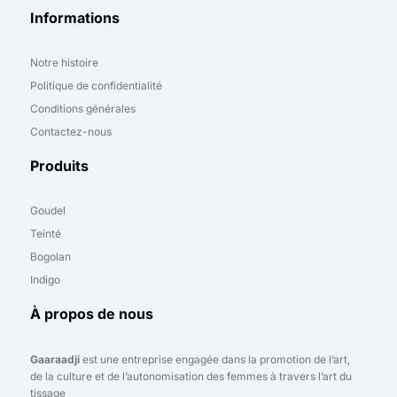
Informations
Notre histoire
Politique de confidentialité
Conditions générales
Contactez-nous
Produits
Goudel
Teinté
Bogolan
Indigo
À propos de nous
Gaaraadji
est une entreprise engagée dans la promotion de l’art,
de la culture et de l’autonomisation des femmes à travers l’art du
tissage