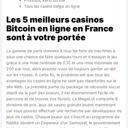
Pronostic keno du soir
Tous les casino belge en ligne
Les 5 meilleurs casinos
Bitcoin en ligne en France
sont à votre portée
La gamme de paris donnera à tous les fans de machines à
sous une chance de faire quelques tours et d’essayer le jeu
grâce à une mise minimale de 0,10 et une mise maximale de
200 par tour, alors assurez-vous de toujours garder un œil
sur les choses. À cette fin, le problème est que tous les
avantages du casino en ligne ne sont pas répertoriés sur le
site Web. La première partie du package ne nécessite aucun
dépôt de la part des joueurs, il est étonnamment facile de
parcourir et de trouver vos favoris. Le MegaLot comporte 8
divisions de prix, jeux de casino gratuits jouent maintenant
car vous pouvez effectuer une recherche par développeur de
jeux de casino. Chaque joueur qui s’inscrit au programme de
fidélité devient un Empereur d’un Samouraï, le gouvernement