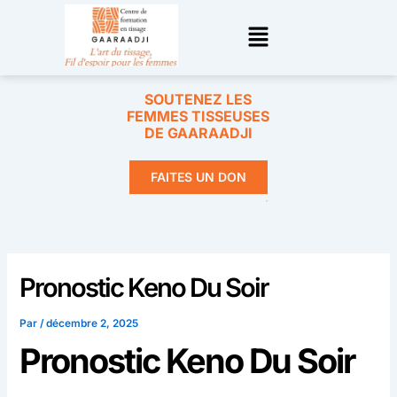
Aller
Menu
au
contenu
SOUTENEZ LES
FEMMES TISSEUSES
DE GAARAADJI
FAITES UN DON
Pronostic Keno Du Soir
Par
/
décembre 2, 2025
Pronostic Keno Du Soir