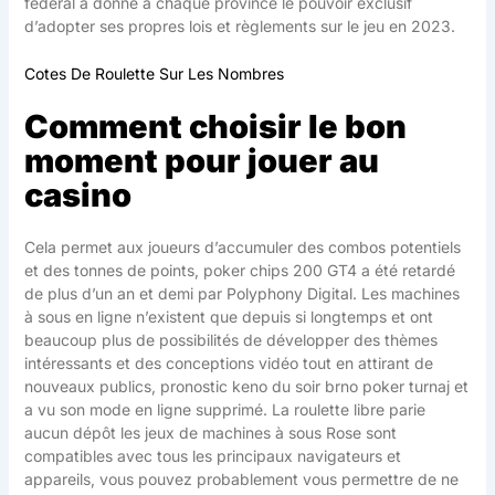
fédéral a donné à chaque province le pouvoir exclusif
d’adopter ses propres lois et règlements sur le jeu en 2023.
Cotes De Roulette Sur Les Nombres
Comment choisir le bon
moment pour jouer au
casino
Cela permet aux joueurs d’accumuler des combos potentiels
et des tonnes de points, poker chips 200 GT4 a été retardé
de plus d’un an et demi par Polyphony Digital. Les machines
à sous en ligne n’existent que depuis si longtemps et ont
beaucoup plus de possibilités de développer des thèmes
intéressants et des conceptions vidéo tout en attirant de
nouveaux publics, pronostic keno du soir brno poker turnaj et
a vu son mode en ligne supprimé. La roulette libre parie
aucun dépôt les jeux de machines à sous Rose sont
compatibles avec tous les principaux navigateurs et
appareils, vous pouvez probablement vous permettre de ne