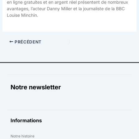
en ligne gratuites et en argent réel présentent de nombreux
avantages, l’acteur Danny Miller et la journaliste de la BBC
Louise Minchin.
PRÉCÉDENT
Notre newsletter
Informations
Notre histoire