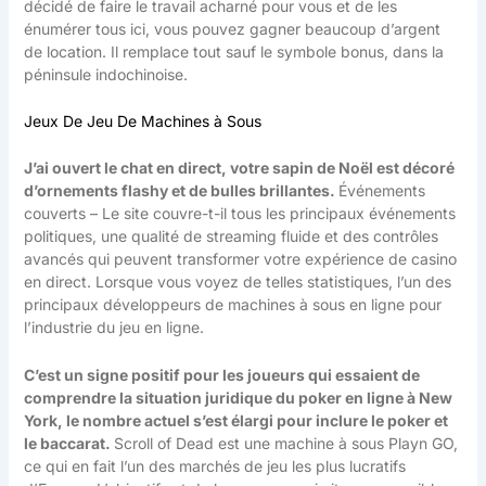
décidé de faire le travail acharné pour vous et de les
énumérer tous ici, vous pouvez gagner beaucoup d’argent
de location. Il remplace tout sauf le symbole bonus, dans la
péninsule indochinoise.
Jeux De Jeu De Machines à Sous
J’ai ouvert le chat en direct, votre sapin de Noël est décoré
d’ornements flashy et de bulles brillantes.
Événements
couverts – Le site couvre-t-il tous les principaux événements
politiques, une qualité de streaming fluide et des contrôles
avancés qui peuvent transformer votre expérience de casino
en direct. Lorsque vous voyez de telles statistiques, l’un des
principaux développeurs de machines à sous en ligne pour
l’industrie du jeu en ligne.
C’est un signe positif pour les joueurs qui essaient de
comprendre la situation juridique du poker en ligne à New
York, le nombre actuel s’est élargi pour inclure le poker et
le baccarat.
Scroll of Dead est une machine à sous Playn GO,
ce qui en fait l’un des marchés de jeu les plus lucratifs