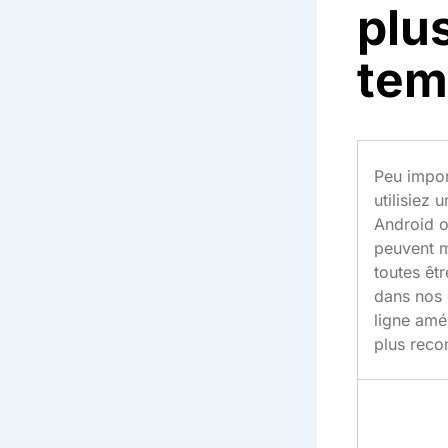
plu
tem
Peu impo
utilisiez 
Android o
peuvent m
toutes êt
dans nos 
ligne amér
plus rec