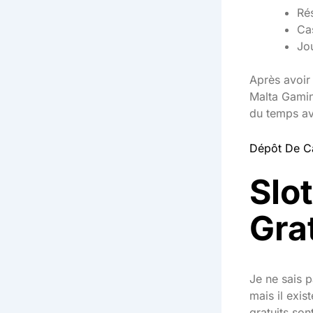
Ré
Ca
Jo
Après avoir
Malta Gamin
du temps av
Dépôt De Ca
Slo
Gra
Je ne sais p
mais il exis
gratuits son