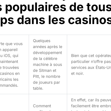
s populaires de tous
ps dans les casino
Quelques
rte que vous
années après le
un appareil
développement
u iOS, qui
Bien que cet opérate
de la célèbre
aintenant
particulier n’offre pa
machine à sous
re trouvées
services aux États-Un
de Sitman et
casinos en
et noir.
Pitt, le nombre
icains les
de joueurs par
ommandés.
table.
En effet, car ils peuv
Comment
facilement être embr