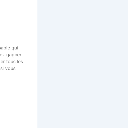
sable qui
vez gagner
er tous les
 si vous