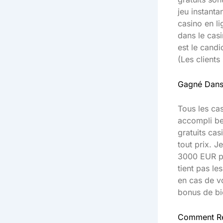
jeu instanta
casino en li
dans le cas
est le candi
(Les clients
Gagné Dans
Tous les ca
accompli be
gratuits casi
tout prix. J
3000 EUR po
tient pas le
en cas de v
bonus de bi
Comment Ré