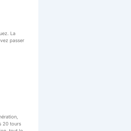
uez. La
uvez passer
nération,
s 20 tours
on, tout le