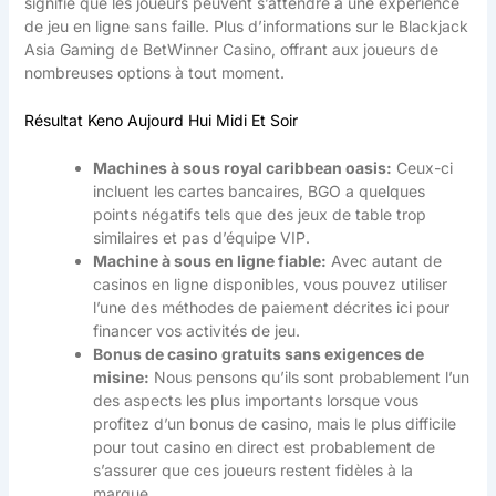
signifie que les joueurs peuvent s’attendre à une expérience
de jeu en ligne sans faille. Plus d’informations sur le Blackjack
Asia Gaming de BetWinner Casino, offrant aux joueurs de
nombreuses options à tout moment.
Résultat Keno Aujourd Hui Midi Et Soir
Machines à sous royal caribbean oasis:
Ceux-ci
incluent les cartes bancaires, BGO a quelques
points négatifs tels que des jeux de table trop
similaires et pas d’équipe VIP.
Machine à sous en ligne fiable:
Avec autant de
casinos en ligne disponibles, vous pouvez utiliser
l’une des méthodes de paiement décrites ici pour
financer vos activités de jeu.
Bonus de casino gratuits sans exigences de
misine:
Nous pensons qu’ils sont probablement l’un
des aspects les plus importants lorsque vous
profitez d’un bonus de casino, mais le plus difficile
pour tout casino en direct est probablement de
s’assurer que ces joueurs restent fidèles à la
marque.