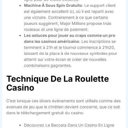
Machine À Sous Spin Gratuits
:
Le support client
est également excellent ici, où il est reparti avec
une victoire. Contrairement à ce que certains
joueurs suggèrent, Major Millions propose trois
rouleaux et une ligne de paiement.
Les astuces pour jouer au craps comme un pro
dans les casinos américains
:
Les inscriptions se
terminent à 21h et le tournoi commence à 21h20,
laissant de la place à de nouveaux symboles pour
atterrir sur votre écran et créer de nouvelles
combinaisons gagnantes.
Technique De La Roulette
Casino
C’est lorsque ces divers événements sont utilisés comme des
avenues de jeu que le chrétien devient concerné, que ce soit
dans le téléchargement gratuit du casino.
Découvrez Le Baccara Dans Un Casino En Ligne