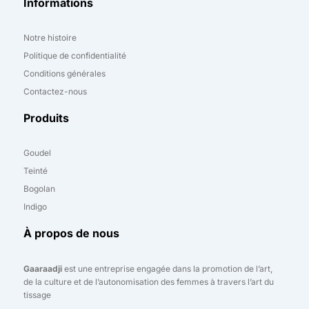
Informations
Notre histoire
Politique de confidentialité
Conditions générales
Contactez-nous
Produits
Goudel
Teinté
Bogolan
Indigo
À propos de nous
Gaaraadji
est une entreprise engagée dans la promotion de l’art,
de la culture et de l’autonomisation des femmes à travers l’art du
tissage