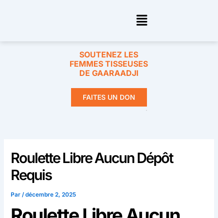
Aller
Menu
au
contenu
SOUTENEZ LES
FEMMES TISSEUSES
DE GAARAADJI
FAITES UN DON
Roulette Libre Aucun Dépôt
Requis
Par
/
décembre 2, 2025
Roulette Libre Aucun