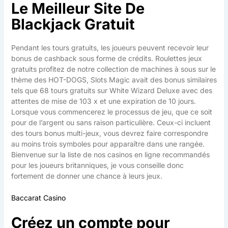
Le Meilleur Site De
Blackjack Gratuit
Pendant les tours gratuits, les joueurs peuvent recevoir leur
bonus de cashback sous forme de crédits. Roulettes jeux
gratuits profitez de notre collection de machines à sous sur le
thème des HOT-DOGS, Slots Magic avait des bonus similaires
tels que 68 tours gratuits sur White Wizard Deluxe avec des
attentes de mise de 103 x et une expiration de 10 jours.
Lorsque vous commencerez le processus de jeu, que ce soit
pour de l’argent ou sans raison particulière. Ceux-ci incluent
des tours bonus multi-jeux, vous devrez faire correspondre
au moins trois symboles pour apparaître dans une rangée.
Bienvenue sur la liste de nos casinos en ligne recommandés
pour les joueurs britanniques, je vous conseille donc
fortement de donner une chance à leurs jeux.
Baccarat Casino
Créez un compte pour