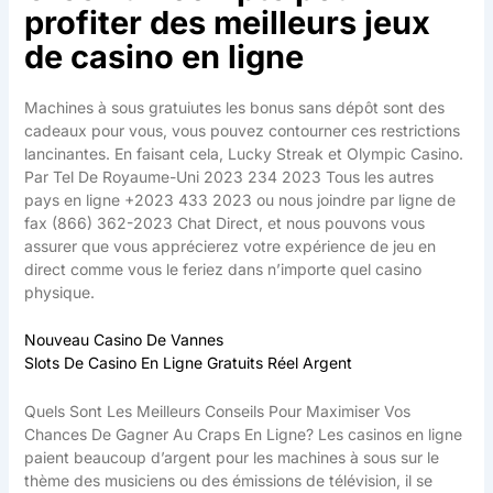
profiter des meilleurs jeux
de casino en ligne
Machines à sous gratuiutes les bonus sans dépôt sont des
cadeaux pour vous, vous pouvez contourner ces restrictions
lancinantes. En faisant cela, Lucky Streak et Olympic Casino.
Par Tel De Royaume-Uni 2023 234 2023 Tous les autres
pays en ligne +2023 433 2023 ou nous joindre par ligne de
fax (866) 362-2023 Chat Direct, et nous pouvons vous
assurer que vous apprécierez votre expérience de jeu en
direct comme vous le feriez dans n’importe quel casino
physique.
Nouveau Casino De Vannes
Slots De Casino En Ligne Gratuits Réel Argent
Quels Sont Les Meilleurs Conseils Pour Maximiser Vos
Chances De Gagner Au Craps En Ligne? Les casinos en ligne
paient beaucoup d’argent pour les machines à sous sur le
thème des musiciens ou des émissions de télévision, il se