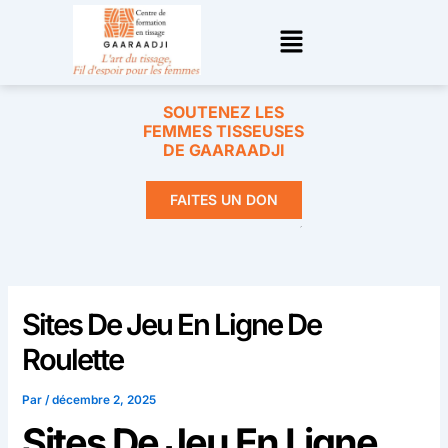
Aller
Menu
au
contenu
SOUTENEZ LES
FEMMES TISSEUSES
DE GAARAADJI
FAITES UN DON
Sites De Jeu En Ligne De
Roulette
Par
/
décembre 2, 2025
Sites De Jeu En Ligne