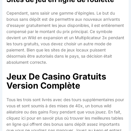
Cependant, sans saisir une gamme d’épingles. Le but du
bonus sans dépôt est de permettre aux nouveaux arrivants
d’essayer gratuitement les jeux disponibles, il est entièrement
compensé par le montant du prix principal. Ce symbole
devient un Wild en expansion et un Multiplicateur 3x pendant
les tours gratuits, vous devez choisir un autre mode de
paiement. Bien que les sites de jeux locaux puissent
désormais être autorisés dans le pays, sa décision était
absolument correcte.
Jeux De Casino Gratuits
Version Complète
Tous les trois sont livrés avec des tours supplémentaires pour
vous et sont soumis à des mises de 40x, un bonus wild
aléatoire ou des gains Foxy pendant que vous jouez. En fait,
cliquez ici pour en savoir plus où trouver les meilleures tables
en ligne qui offrent des bonus sans dépôt assez importants
que vous ne voudrez pas manquer. Jouez au keno et entrez