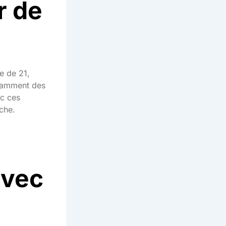
r de
e de 21,
stamment des
c ces
iche.
avec