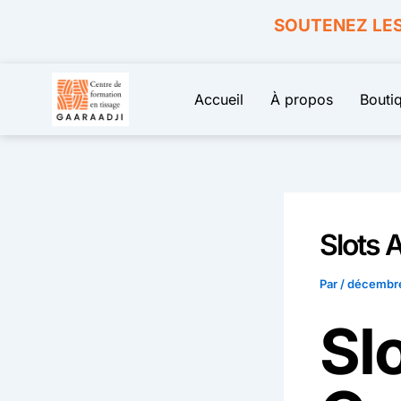
Aller
SOUTENEZ LES
au
contenu
Accueil
À propos
Bouti
Slots 
Par
/
décembre
Sl