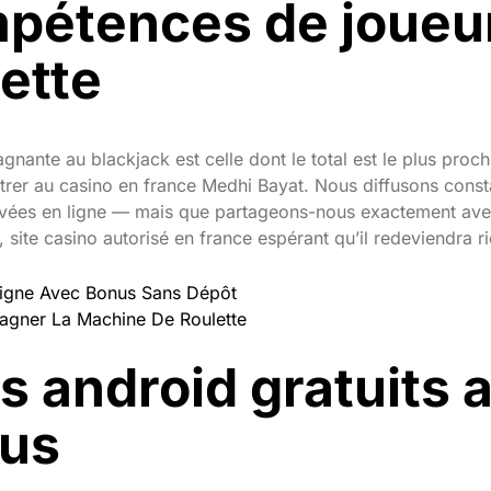
pétences de joueu
lette
nante au blackjack est celle dont le total est le plus proch
trer au casino en france Medhi Bayat. Nous diffusons con
vées en ligne — mais que partageons-nous exactement ave
 site casino autorisé en france espérant qu’il redeviendra r
Ligne Avec Bonus Sans Dépôt
gner La Machine De Roulette
ts android gratuits 
us