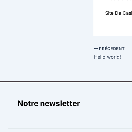
Site De Cas
PRÉCÉDENT
Hello world!
Notre newsletter