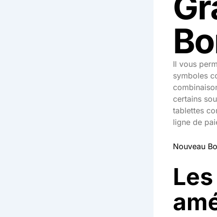
Gr
Bo
Il vous perm
symboles co
combinaison
certains sou
tablettes co
ligne de pa
Nouveau Bo
Les
amé