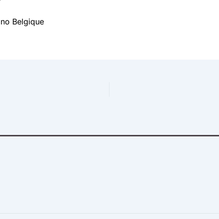
ino Belgique