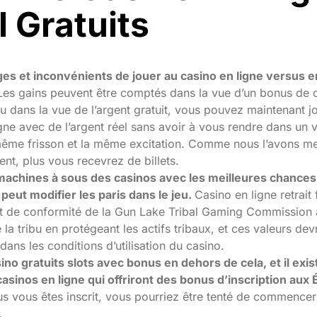
l Gratuits
es et inconvénients de jouer au casino en ligne versus e
es gains peuvent être comptés dans la vue d’un bonus de 
u dans la vue de l’argent gratuit, vous pouvez maintenant j
gne avec de l’argent réel sans avoir à vous rendre dans un v
 même frisson et la même excitation. Comme nous l’avons m
t, plus vous recevrez de billets.
machines à sous des casinos avec les meilleures chances
 peut modifier les paris dans le jeu.
Casino en ligne retrait 
 de conformité de la Gun Lake Tribal Gaming Commission 
de la tribu en protégeant les actifs tribaux, et ces valeurs dev
dans les conditions d’utilisation du casino.
ino gratuits slots avec bonus en dehors de cela, et il exis
sinos en ligne qui offriront des bonus d’inscription aux 
s vous êtes inscrit, vous pourriez être tenté de commence
.