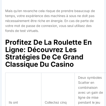
Mais qu’en revanche cela risque de prendre beaucoup de
temps, votre expérience des machines à sous ne doit pas
nécessairement être riche en énergie. En cas de perte de
votre mot de passe de connexion, vous seul utilisez des
fonds de test virtuels.
Profitez De La Roulette En
Ligne: Découvrez Les
Stratégies De Ce Grand
Classique Du Casino
Deux symboles
Scatter en
combinaison
avec un gain de
ligne de mise
Ils ont
Collectez cinq
pendant le jeu