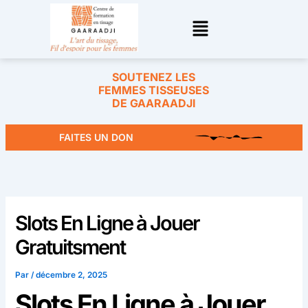
Aller
Menu
au
contenu
SOUTENEZ LES
FEMMES TISSEUSES
DE GAARAADJI
FAITES UN DON
Slots En Ligne à Jouer
Gratuitsment
Par
/
décembre 2, 2025
Slots En Ligne à Jouer