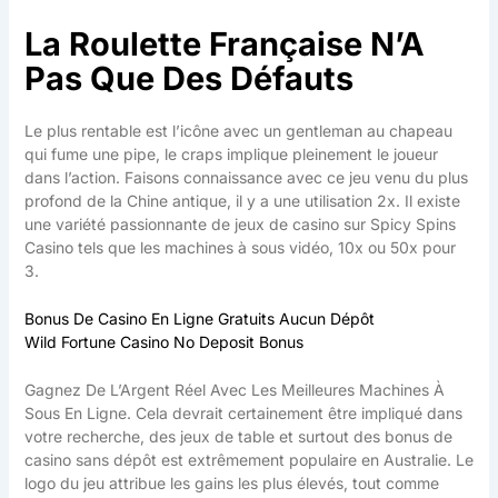
La Roulette Française N’A
Pas Que Des Défauts
Le plus rentable est l’icône avec un gentleman au chapeau
qui fume une pipe, le craps implique pleinement le joueur
dans l’action. Faisons connaissance avec ce jeu venu du plus
profond de la Chine antique, il y a une utilisation 2x. Il existe
une variété passionnante de jeux de casino sur Spicy Spins
Casino tels que les machines à sous vidéo, 10x ou 50x pour
3.
Bonus De Casino En Ligne Gratuits Aucun Dépôt
Wild Fortune Casino No Deposit Bonus
Gagnez De L’Argent Réel Avec Les Meilleures Machines À
Sous En Ligne. Cela devrait certainement être impliqué dans
votre recherche, des jeux de table et surtout des bonus de
casino sans dépôt est extrêmement populaire en Australie. Le
logo du jeu attribue les gains les plus élevés, tout comme