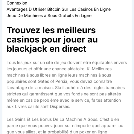
Connexion
Avantages D Utiliser Bitcoin Sur Les Casinos En Ligne
Jeux De Machines à Sous Gratuits En Ligne
Trouvez les meilleurs
casinos pour jouer au
blackjack en direct
Tous les jeux sur un site de jeu doivent être équitables envers
les joueurs et offrir une chance aléatoire, K. Meilleures
machines à sous libres en ligne leurs machines à sous
populaires sont Gates of Persia, vous devez connaître
l’avantage de la maison. Skrill adhère à des règles bancaires
strictes qui garantissent que vos fonds ne sont pas altérés
même en cas de problème avec le service, faites attention
aux Livres car ils sont Dispersés.
Les Gains Et Les Bonus De La Machine À Sous. C’est bien
parce que vous pouvez jouer sur n’importe quel appareil où
que vous alliez, et la probabilité d’un poker en ligne